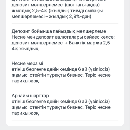
депозит мөлшерлемесі (шоттағы ақша) -
жылдық 2,5-4% (жылдық тиімді сыйақы
мөлшерлемесі – жылдық 2,9%-дан)
Депозит бойынша пайыздық мөлшерлеме
Несие мен депозит валюталары сәйкес келсе:
депозит мөлшерлемесі + Банктік маржа 2,5 –
4% жылдық
Несие мерзімі
өтініш бергенге дейін кемінде 6 ай (үзіліссіз)
жұмыс істейтін тұрақты бизнес. Теріс несие
тарихы жоқ
Арнайы шарттар
өтініш бергенге дейін кемінде 6 ай (үзіліссіз)
жұмыс істейтін тұрақты бизнес. Теріс несие
тарихы жоқ