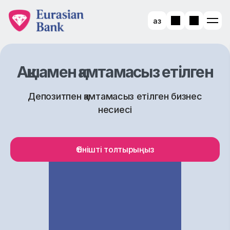
Қаз
Ақшамен қамтамасыз етілген
Депозитпен қамтамасыз етілген бизнес
несиесі
Өтінішті толтырыңыз