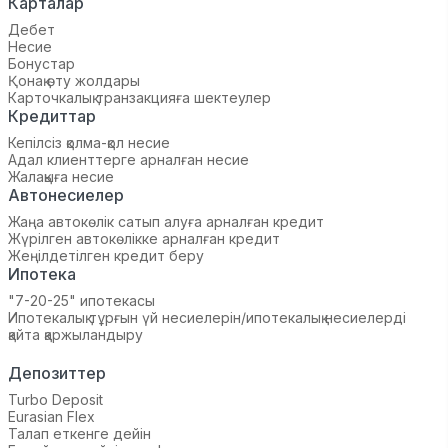
Карталар
Дебет
Несие
Бонустар
Қонақ өту жолдары
Карточкалық транзакцияға шектеулер
Кредиттар
Кепілсіз қолма-қол несие
Адал клиенттерге арналған несие
Жалақыға несие
Автонесиелер
Жаңа автокөлік сатып алуға арналған кредит
Жүрілген автокөлікке арналған кредит
Жеңілдетілген кредит беру
Ипотека
"7-20-25" ипотекасы
Ипотекалық тұрғын үй несиелерін/ипотекалық несиелерді
қайта қаржыландыру
Депозиттер
Turbo Deposit
Eurasian Flex
Талап еткенге дейін