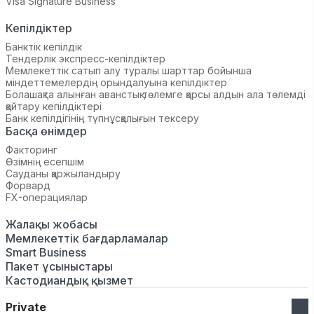
Visa Signature Business
Кепілдіктер
Банктік кепілдік
Тендерлік экспресс-кепілдіктер
Мемлекеттік сатып алу туралы шарттар бойынша
міндеттемелердің орындалуына кепілдіктер
Болашақта алынған аванстық төлемге қарсы алдын ала төлемді
қайтару кепілдіктері
Банк кепілдігінің түпнұсқалығын тексеру
Басқа өнімдер
Факторинг
Өзімнің есепшім
Сауданы қаржыландыру
Форвард
FX-операциялар
Жалақы жобасы
Мемлекеттік бағдарламалар
Smart Business
Пакет ұсыныстары
Кастодиандық қызмет
Private