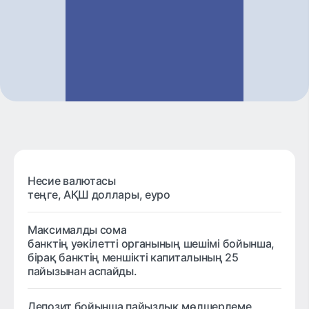
Несие валютасы
теңге, АҚШ доллары, еуро
Максималды сома
банктің уәкілетті органының шешімі бойынша,
бірақ банктің меншікті капиталының 25
пайызынан аспайды.
Депозит бойынша пайыздық мөлшерлеме