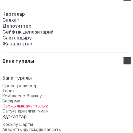
Карталар
Саяхат
Депозиттер
Сейфтік депозитарий
Сақтандыру
Жаңалықтар
Банк туралы
Банк туралы
Пресс-релиздер
Тарих
Комплаенс-бақылау
Басқарма
Қаржылық сауаттылық
Сатуға арналған мүлік
Құжаттар
Қосылу шарты
Ақпараттық қауіпсіздік саясаты