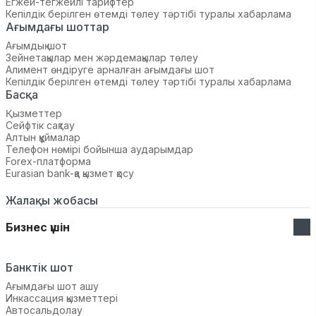
Егжей-тегжейлі тарифтер
Кепілдік берілген өтемді төлеу тәртібі туралы хабарлама
Ағымдағы шоттар
Ағымдық шот
Зейнетақылар мен жәрдемақылар төлеу
Алимент өндіруге арналған ағымдағы шот
Кепілдік берілген өтемді төлеу тәртібі туралы хабарлама
Басқа
Қызметтер
Сейфтік сақтау
Алтын құймалар
Телефон нөмірі бойынша аударымдар
Forex-платформа
Eurasian bank-қа қызмет қосу
Жалақы жобасы
Бизнес үшін
Банктік шот
Ағымдағы шот ашу
Инкассация қызметтері
Автосальдолау