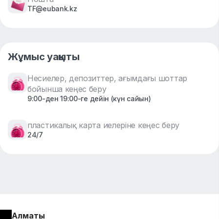
TF@eubank.kz
Жұмыс уақыты
Несиелер, депозиттер, ағымдағы шоттар
бойынша кеңес беру
9:00-ден 19:00-ге дейін (күн сайын)
пластикалық карта иелеріне кеңес беру
24/7
Алматы