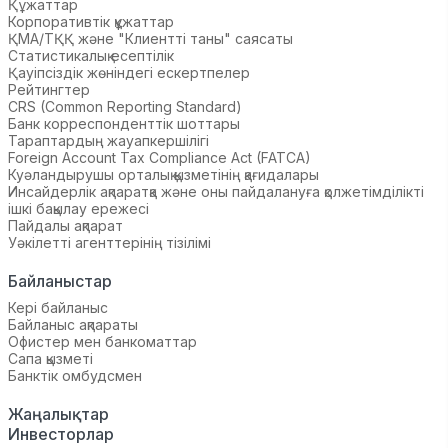
Құжаттар
Корпоративтік құжаттар
ҚМА/ТҚҚ және "Клиентті таны" саясаты
Статистикалық есептілік
Қауіпсіздік жөніндегі ескертпелер
Рейтингтер
CRS (Common Reporting Standard)
Банк корреспонденттік шоттары
Тараптардың жауапкершілігі
Foreign Account Tax Compliance Act (FATCA)
Куәландырушы орталық қызметінің қағидалары
Инсайдерлік ақпаратқа және оны пайдалануға қолжетімділікті
ішкі бақылау ережесі
Пайдалы ақпарат
Уәкілетті агенттерінің тізілімі
Байланыстар
Кері байланыс
Байланыс ақпараты
Офистер мен банкоматтар
Сапа қызметі
Банктік омбудсмен
Жаңалықтар
Инвесторлар