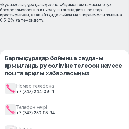
«Еуразиялық тұрақтылық» және «Ақшамен қамтамасыз ету»
бағдарламаларына қатысу үшін жеңілдікті шарттар
қарастырылған, атап айтқанда сыйақы мөлшерлемесін жылына
0,5-2%-ға төмендету.
Барлық сұрақтар бойынша сауданы
қаржыландыру бөліміне телефон немесе
пошта арқылы хабарласыңыз:
Номер телефона
+7 (747) 244-39-11
Телефон нөмірі
+7 (747) 259-95-34
Пошта