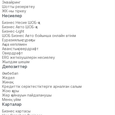
Эквайринг
Шотты резервтеу
ЖК-ны тіркеу
Несиелер
Бизнес Несие ШОБ-қа
Бизнес Авто ШОБ-қа
Бизнес-Light
ШОБ Бизнес Авто бойынша онлайн өтінім
Еуразиялық тұрақты
Ақша кепілімен
Аванстық овердрафт
Овердрафт
ERG жеткізушілерін несиелеу
Жылдам шешім
Депозиттер
Әмбебап
Жедел
Жинақ
Кредиттік серіктестіктерге арналған салым
Жою қоры
Жер қойнауын пайдаланушы
Менің үйім
Карталар
Бизнес картасы