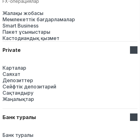
FX-операциялар
Жалақы жобасы
Мемлекеттік бағдарламалар
Smart Business
Пакет ұсыныстары
Кастодиандық қызмет
Private
Карталар
Саяхат
Депозиттер
Сейфтік депозитарий
Сақтандыру
Жаңалықтар
Банк туралы
Банк туралы