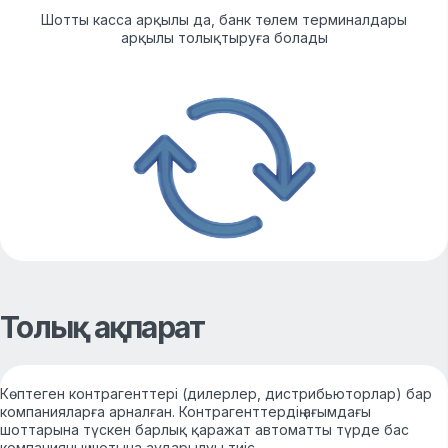
Шотты касса арқылы да, банк төлем терминалдары
арқылы толықтыруға болады
Толық ақпарат
Көптеген контрагенттері (дилерлер, дистрибьюторлар) бар
компанияларға арналған. Контрагенттердің ағымдағы
шоттарына түскен барлық қаражат автоматты түрде бас
компанияның шотына аударылуы тиіс.