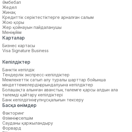
Әмбебап
Жедел
Жинақ
Кредиттік серіктестіктерге арналған салым
Жою қоры
Жер қойнауын пайдаланушы
Менің үйім
Карталар
Бизнес картасы
Visa Signature Business
Кепілдіктер
Банктік кепілдік
Тендерлік экспресс-кепілдіктер
Мемлекеттік сатып алу туралы шарттар бойынша
міндеттемелердің орындалуына кепілдіктер
Болашақта алынған аванстық төлемге қарсы алдын ала
төлемді қайтару кепілдіктері
Банк кепілдігінің түпнұсқалығын тексеру
Басқа өнімдер
Факторинг
Өзімнің есепшім
Сауданы қаржыландыру
Форвард