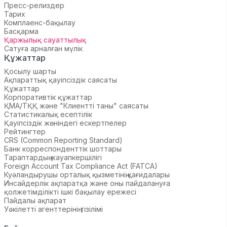
Пресс-релиздер
Тарих
Комплаенс-бақылау
Басқарма
Қаржылық сауаттылық
Сатуға арналған мүлік
Құжаттар
Қосылу шарты
Ақпараттық қауіпсіздік саясаты
Құжаттар
Корпоративтік құжаттар
ҚМА/ТҚҚ және "Клиентті таны" саясаты
Статистикалық есептілік
Қауіпсіздік жөніндегі ескертпелер
Рейтингтер
CRS (Common Reporting Standard)
Банк корреспонденттік шоттары
Тараптардың жауапкершілігі
Foreign Account Tax Compliance Act (FATCA)
Куәландырушы орталық қызметінің қағидалары
Инсайдерлік ақпаратқа және оны пайдалануға
қолжетімділікті ішкі бақылау ережесі
Пайдалы ақпарат
Уәкілетті агенттерінің тізілімі