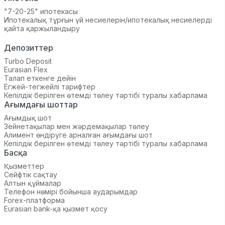
"7-20-25" ипотекасы
Ипотекалық тұрғын үй несиелерін/ипотекалық несиелерді
қайта қаржыландыру
Депозиттер
Turbo Deposit
Eurasian Flex
Талап еткенге дейін
Егжей-тегжейлі тарифтер
Кепілдік берілген өтемді төлеу тәртібі туралы хабарлама
Ағымдағы шоттар
Ағымдық шот
Зейнетақылар мен жәрдемақылар төлеу
Алимент өндіруге арналған ағымдағы шот
Кепілдік берілген өтемді төлеу тәртібі туралы хабарлама
Басқа
Қызметтер
Сейфтік сақтау
Алтын құймалар
Телефон нөмірі бойынша аударымдар
Forex-платформа
Eurasian bank-қа қызмет қосу