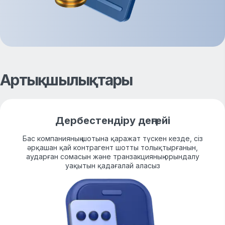
Артықшылықтары
Дербестендіру деңгейі
Бас компанияның шотына қаражат түскен кезде, сіз
әрқашан қай контрагент шотты толықтырғанын,
аударған сомасын және транзакцияның орындалу
уақытын қадағалай аласыз