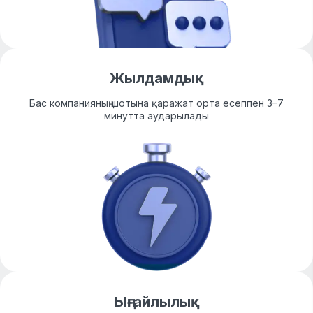
Жылдамдық
Бас компанияның шотына қаражат орта есеппен 3–7
минутта аударылады
Ыңғайлылық