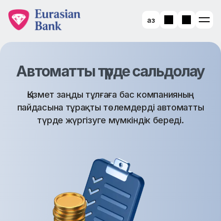
Қаз
Автоматты түрде сальдолау
Қызмет заңды тұлғаға бас компанияның
пайдасына тұрақты төлемдерді автоматты
түрде жүргізуге мүмкіндік береді.