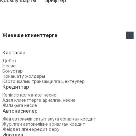
Қосылу шарты
Тарифтер
Жекеше клиенттерге
Карталар
Дебет
Несие
Бонустар
Қонақ өту жолдары
Карточкалық транзакцияға шектеулер
Кредиттар
Кепілсіз қолма-қол несие
Адал клиенттерге арналған несие
Жалақыға несие
Автонесиелер
Жаңа автокөлік сатып алуға арналған кредит
Жүрілген автокөлікке арналған кредит
Жеңілдетілген кредит беру
Ипотека