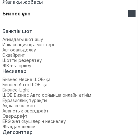
Жалақы жобасы
Бизнес үшін
Банктік шот
Ағымдағы шот ашу
Инкассация қызметтері
Автосальдолау
Эквайринг
Шотты резервтеу
ЖК-ны тіркеу
Несиелер
Бизнес Несие ШОБ-қа
Бизнес Авто ШОБ-қа
Бизнес-Light
ШОБ Бизнес Авто бойынша онлайн өтінім
Еуразиялық тұрақты
Ақша кепілімен
Аванстық овердрафт
Овердрафт
ERG жеткізушілерін несиелеу
Жылдам шешім
Депозиттер