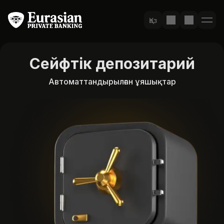
Қаз
Сейфтік депозитарий
Автоматтандырылған ұяшықтар