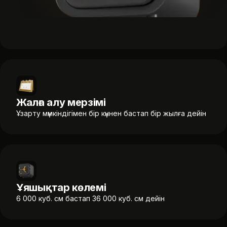
Жалға алу мерзімі
Ұзарту мүмкіндігімен бір күннен бастап бір жылға дейін
Ұяшықтар көлемі
6 000 куб. см бастап 36 000 куб. см дейін