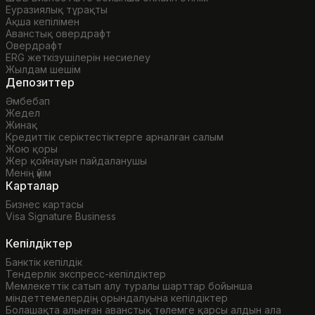
Еуразиялық тұрақты
Ақша кепілімен
Аванстық овердрафт
Овердрафт
ERG жеткізушілерін несиелеу
Жылдам шешім
Депозиттер
Әмбебап
Жедел
Жинақ
Кредиттік серіктестіктерге арналған салым
Жою қоры
Жер қойнауын пайдаланушы
Менің үйім
Карталар
Бизнес картасы
Visa Signature Business
Кепілдіктер
Банктік кепілдік
Тендерлік экспресс-кепілдіктер
Мемлекеттік сатып алу туралы шарттар бойынша
міндеттемелердің орындалуына кепілдіктер
Болашақта алынған аванстық төлемге қарсы алдын ала