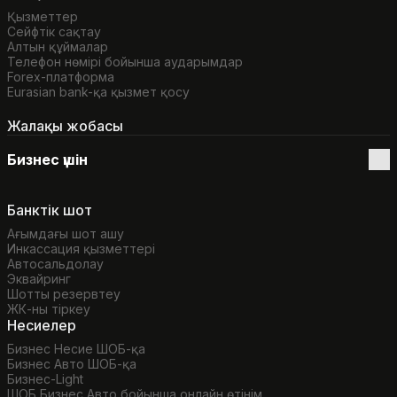
Қызметтер
Сейфтік сақтау
Алтын құймалар
Телефон нөмірі бойынша аударымдар
Forex-платформа
Eurasian bank-қа қызмет қосу
Жалақы жобасы
Бизнес үшін
Банктік шот
Ағымдағы шот ашу
Инкассация қызметтері
Автосальдолау
Эквайринг
Шотты резервтеу
ЖК-ны тіркеу
Несиелер
Бизнес Несие ШОБ-қа
Бизнес Авто ШОБ-қа
Бизнес-Light
ШОБ Бизнес Авто бойынша онлайн өтінім