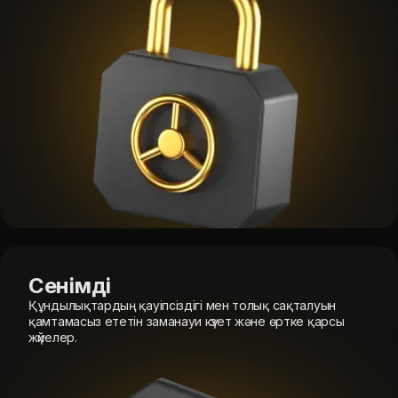
Сенімді
Құндылықтардың қауіпсіздігі мен толық сақталуын
қамтамасыз ететін заманауи күзет және өртке қарсы
жүйелер.