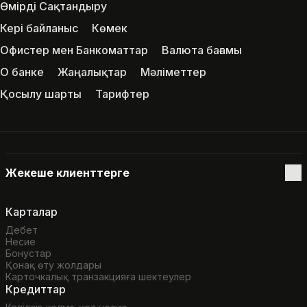
Өмірді Сақтандыру
Кері байланыс
Көмек
Офистер мен Банкоматтар
Валюта бағамы
О банке
Жаңалықтар
Мәліметтер
Қосылу шарты
Тарифтер
Жекеше клиенттерге
Карталар
Дебет
Несие
Бонустар
Қонақ өту жолдары
Карточкалық транзакцияға шектеулер
Кредиттар