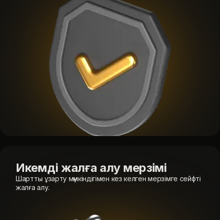
Икемді жалға алу мерзімі
Шартты ұзарту мүмкіндігімен кез келген мерзімге сейфті
жалға алу.