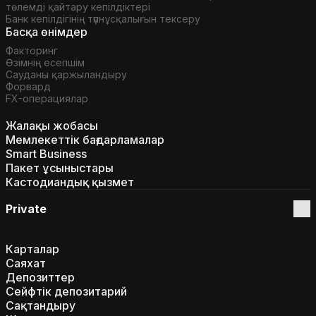
төлемді қайтару кепілдіктері
Банк кепілдігінің түпнұсқалығын тексеру
Басқа өнімдер
Факторинг
Өзімнің есепшім
Сауданы қаржыландыру
Форвард
FX-операциялар
Жалақы жобасы
Мемлекеттік бағдарламалар
Smart Business
Пакет ұсыныстары
Кастодиандық қызмет
Private
Карталар
Саяхат
Депозиттер
Сейфтік депозитарий
Сақтандыру