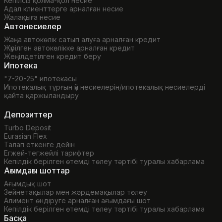
Кепілсіз қолма-қол несие
Адал клиенттерге арналған несие
Жалақыға несие
Автонесиелер
Жаңа автокөлік сатып алуға арналған кредит
Жүрілген автокөлікке арналған кредит
Жеңілдетілген кредит беру
Ипотека
"7-20-25" ипотекасы
Ипотекалық тұрғын үй несиелерін/ипотекалық несиелерді
қайта қаржыландыру
Депозиттер
Turbo Deposit
Eurasian Flex
Талап еткенге дейін
Егжей-тегжейлі тарифтер
Кепілдік берілген өтемді төлеу тәртібі туралы хабарлама
Ағымдағы шоттар
Ағымдық шот
Зейнетақылар мен жәрдемақылар төлеу
Алимент өндіруге арналған ағымдағы шот
Кепілдік берілген өтемді төлеу тәртібі туралы хабарлама
Басқа