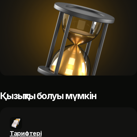
Қызықты болуы мүмкін
Тарифтері