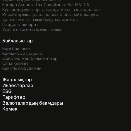
Foreign Account Tax Compliance Act (FATCA)
Куәландырушы орталық қызметінің қағидалары
Инсайдерлік ақпаратқа және оны пайдалануға
қолжетімділікті ішкі бақылау ережесі
Пайдалы ақпарат
Уәкілетті агенттерінің тізілімі
Байланыстар
Кері байланыс
Байланыс ақпараты
Офистер мен банкоматтар
Сапа қызметі
Банктік омбудсмен
Жаңалықтар
Инвесторлар
ESG
Тарифтер
Валюталардың бағамдары
Көмек