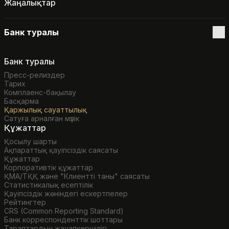
Жаңалықтар
Банк туралы
Банк туралы
Пресс-релиздер
Тарих
Комплаенс-бақылау
Басқарма
Қаржылық сауаттылық
Сатуға арналған мүлік
Құжаттар
Қосылу шарты
Ақпараттық қауіпсіздік саясаты
Құжаттар
Корпоративтік құжаттар
ҚМА/ТҚҚ және "Клиентті таны" саясаты
Статистикалық есептілік
Қауіпсіздік жөніндегі ескертпелер
Рейтингтер
CRS (Common Reporting Standard)
Банк корреспонденттік шоттары
Тараптардың жауапкершілігі