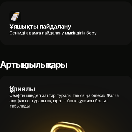
Ұяшықты пайдалану
Сенімді адамға пайдалану мүмкіндігін беру
Артықшылықтары
Құпиялы
Сейфтің ішіндегі заттар туралы тек өзіңіз білесіз. Жалға
алу фактісі туралы ақпарат – банк құпиясы болып
табылады.