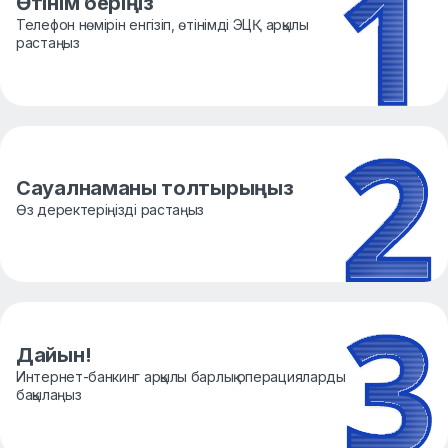
Өтінім беріңіз
Телефон нөмірін енгізіп, өтінімді ЭЦҚ арқылы
растаңыз
Сауалнаманы толтырыңыз
Өз деректеріңізді растаңыз
Дайын!
Интернет-банкинг арқылы барлық операцияларды
бақылаңыз