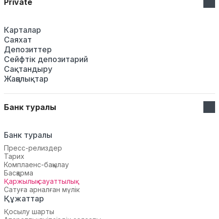
Private
Карталар
Саяхат
Депозиттер
Сейфтік депозитарий
Сақтандыру
Жаңалықтар
Банк туралы
Банк туралы
Пресс-релиздер
Тарих
Комплаенс-бақылау
Басқарма
Қаржылық сауаттылық
Сатуға арналған мүлік
Құжаттар
Қосылу шарты