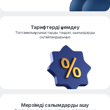
Тарифтерді үнемдеу
Топтамалық ұсыныстарды таңдап, шығындарды
оңтайландырыңыз
Мерзімді салымдарды ашу