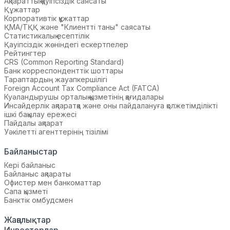
Ақпараттық қауіпсіздік саясаты
Құжаттар
Корпоративтік құжаттар
ҚМА/ТҚҚ және "Клиентті таны" саясаты
Статистикалық есептілік
Қауіпсіздік жөніндегі ескертпелер
Рейтингтер
CRS (Common Reporting Standard)
Банк корреспонденттік шоттары
Тараптардың жауапкершілігі
Foreign Account Tax Compliance Act (FATCA)
Куәландырушы орталық қызметінің қағидалары
Инсайдерлік ақпаратқа және оны пайдалануға қолжетімділікті
ішкі бақылау ережесі
Пайдалы ақпарат
Уәкілетті агенттерінің тізілімі
Байланыстар
Кері байланыс
Байланыс ақпараты
Офистер мен банкоматтар
Сапа қызметі
Банктік омбудсмен
Жаңалықтар