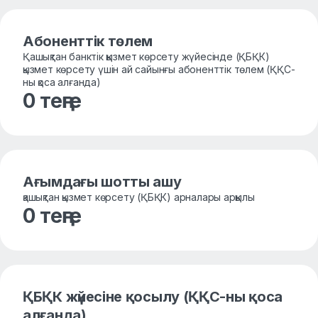
Абоненттік төлем
Қашықтан банктік қызмет көрсету жүйесінде (ҚБҚК)
қызмет көрсету үшін ай сайынғы абоненттік төлем (ҚҚС-
ны қоса алғанда)
0 теңге
Ағымдағы шотты ашу
қашықтан қызмет көрсету (ҚБҚК) арналары арқылы
0 теңге
ҚБҚК жүйесіне қосылу (ҚҚС-ны қоса
алғанда)