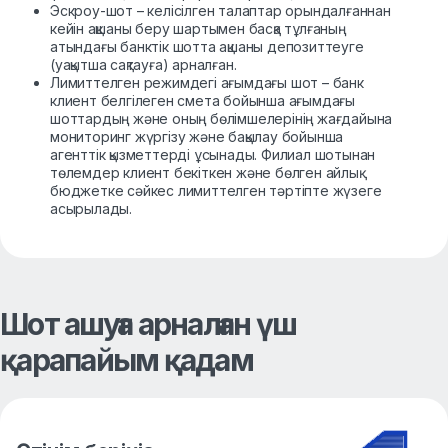
Эскроу-шот – келісілген талаптар орындалғаннан
кейін ақшаны беру шартымен басқа тұлғаның
атындағы банктік шотта ақшаны депозиттеуге
(уақытша сақтауға) арналған.
Лимиттелген режимдегі ағымдағы шот – банк
клиент белгілеген смета бойынша ағымдағы
шоттардың және оның бөлімшелерінің жағдайына
мониторинг жүргізу және бақылау бойынша
агенттік қызметтерді ұсынады. Филиал шотынан
төлемдер клиент бекіткен және бөлген айлық
бюджетке сәйкес лимиттелген тәртіпте жүзеге
асырылады.
Шот ашуға арналған үш
қарапайым қадам