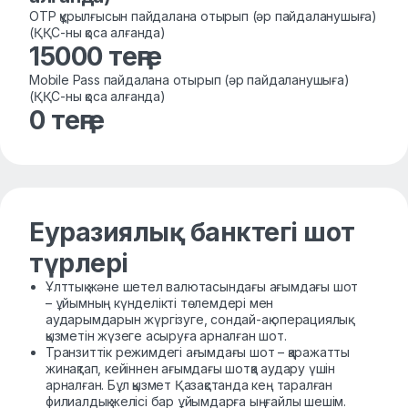
OTP құрылғысын пайдалана отырып (әр пайдаланушыға)
(ҚҚС-ны қоса алғанда)
15000 теңге
Mobile Pass пайдалана отырып (әр пайдаланушыға)
(ҚҚС-ны қоса алғанда)
0 теңге
Еуразиялық банктегі шот
түрлері
Ұлттық және шетел валютасындағы ағымдағы шот
– ұйымның күнделікті төлемдері мен
аударымдарын жүргізуге, сондай-ақ операциялық
қызметін жүзеге асыруға арналған шот.
Транзиттік режимдегі ағымдағы шот – қаражатты
жинақтап, кейіннен ағымдағы шотқа аудару үшін
арналған. Бұл қызмет Қазақстанда кең таралған
филиалдық желісі бар ұйымдарға ыңғайлы шешім.