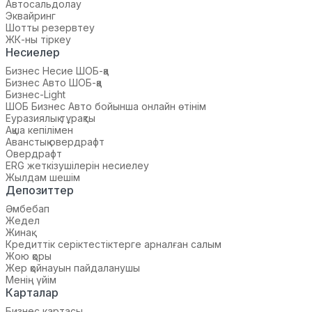
Автосальдолау
Эквайринг
Шотты резервтеу
ЖК-ны тіркеу
Несиелер
Бизнес Несие ШОБ-қа
Бизнес Авто ШОБ-қа
Бизнес-Light
ШОБ Бизнес Авто бойынша онлайн өтінім
Еуразиялық тұрақты
Ақша кепілімен
Аванстық овердрафт
Овердрафт
ERG жеткізушілерін несиелеу
Жылдам шешім
Депозиттер
Әмбебап
Жедел
Жинақ
Кредиттік серіктестіктерге арналған салым
Жою қоры
Жер қойнауын пайдаланушы
Менің үйім
Карталар
Бизнес картасы