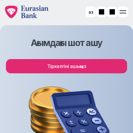
Қаз
Ағымдағы шот ашу
Тіркелгіні ашыңыз