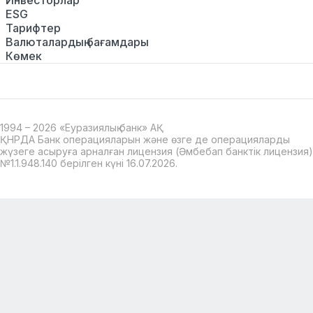
Инвесторлар
ESG
Тарифтер
Валюталардың бағамдары
Көмек
1994 – 2026 «Еуразиялық банк» АҚ
ҚНРДА Банк операцияларын және өзге де операцияларды
жүзеге асыруға арналған лицензия (Әмбебап банктік лицензия)
№1.1.948.140 берілген күні 16.07.2026.