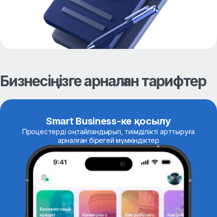
Бизнесіңізге арналған тарифтер
Smart Business-ке қосылу
Процестерді оңтайландырып, тиімділікті арттыруға
арналған бірегей мүмкіндіктер