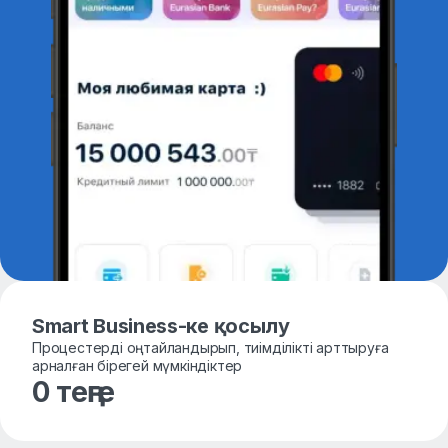
Smart Business-ке қосылу
Процестерді оңтайландырып, тиімділікті арттыруға
арналған бірегей мүмкіндіктер
0 теңге