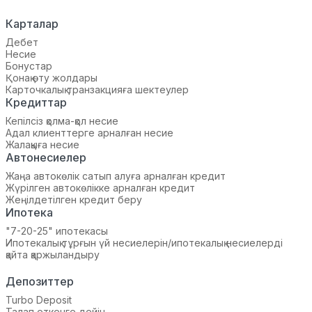
Карталар
Дебет
Несие
Бонустар
Қонақ өту жолдары
Карточкалық транзакцияға шектеулер
Кредиттар
Кепілсіз қолма-қол несие
Адал клиенттерге арналған несие
Жалақыға несие
Автонесиелер
Жаңа автокөлік сатып алуға арналған кредит
Жүрілген автокөлікке арналған кредит
Жеңілдетілген кредит беру
Ипотека
"7-20-25" ипотекасы
Ипотекалық тұрғын үй несиелерін/ипотекалық несиелерді
қайта қаржыландыру
Депозиттер
Turbo Deposit
Талап еткенге дейін