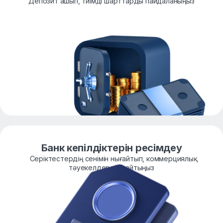
Депозит ашып, тиімді шарттарды пайдаланыңыз
Банк кепілдіктерін ресімдеу
Серіктестердің сенімін нығайтып, коммерциялық
тәуекелдерді азайтыңыз