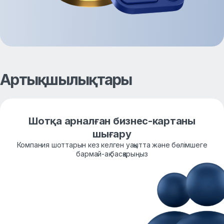
Артықшылықтары
Шотқа арналған бизнес-картаны
шығару
Компания шоттарын кез келген уақытта және бөлімшеге
бармай-ақ басқарыңыз