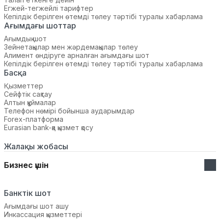
Егжей-тегжейлі тарифтер
Кепілдік берілген өтемді төлеу тәртібі туралы хабарлама
Ағымдағы шоттар
Ағымдық шот
Зейнетақылар мен жәрдемақылар төлеу
Алимент өндіруге арналған ағымдағы шот
Кепілдік берілген өтемді төлеу тәртібі туралы хабарлама
Басқа
Қызметтер
Сейфтік сақтау
Алтын құймалар
Телефон нөмірі бойынша аударымдар
Forex-платформа
Eurasian bank-қа қызмет қосу
Жалақы жобасы
Бизнес үшін
Банктік шот
Ағымдағы шот ашу
Инкассация қызметтері