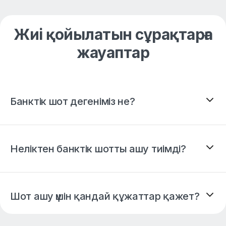
Жиі қойылатын сұрақтарға
жауаптар
Банктік шот дегеніміз не?
Неліктен банктік шотты ашу тиімді?
Шот ашу үшін қандай құжаттар қажет?