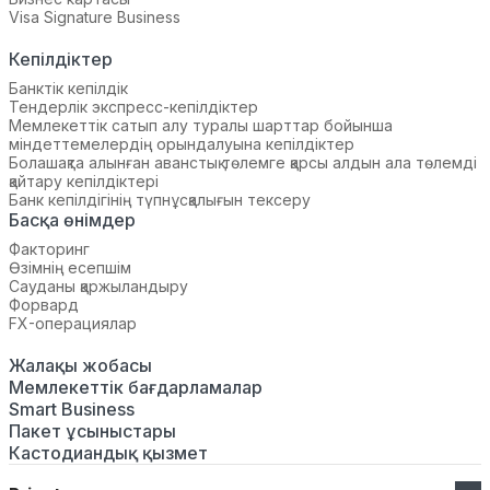
Visa Signature Business
Кепілдіктер
Банктік кепілдік
Тендерлік экспресс-кепілдіктер
Мемлекеттік сатып алу туралы шарттар бойынша
міндеттемелердің орындалуына кепілдіктер
Болашақта алынған аванстық төлемге қарсы алдын ала төлемді
қайтару кепілдіктері
Банк кепілдігінің түпнұсқалығын тексеру
Басқа өнімдер
Факторинг
Өзімнің есепшім
Сауданы қаржыландыру
Форвард
FX-операциялар
Жалақы жобасы
Мемлекеттік бағдарламалар
Smart Business
Пакет ұсыныстары
Кастодиандық қызмет