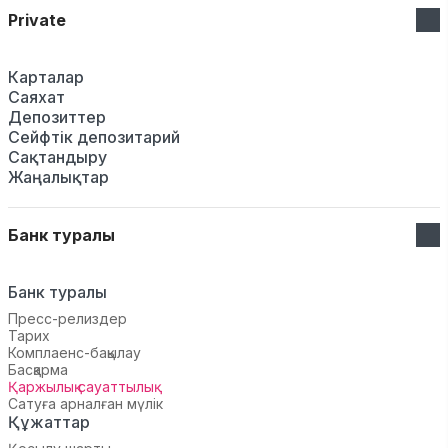
Private
Карталар
Саяхат
Депозиттер
Сейфтік депозитарий
Сақтандыру
Жаңалықтар
Банк туралы
Банк туралы
Пресс-релиздер
Тарих
Комплаенс-бақылау
Басқарма
Қаржылық сауаттылық
Сатуға арналған мүлік
Құжаттар