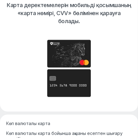
Карта деректемелерін мобильді қосымшаның
«карта нөмірі, CVV» бөлімінен қарауға
болады.
Көп валюталы карта
Көп валюталы карта бойынша ақшаны есептен шығару