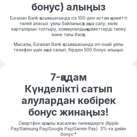
бонус) алыңыз
Eurasian Bank қосымшасында сіз 100-ден астам қызметті
төлей аласыз: ұялы байланысқа ақша салу, көлік
карталарын толтыру, коммуналдық қызметтерді төлеу
және тағы басқа.
Мысалы, Eurasian Bank қосымшасында оп-оңай ұялы
телефон үшін ақша салып, бірден 500 бонус алыңыз.
7-қадам
Күнделікті сатып
алулардан көбірек
бонус жинаңыз!
Смартфон арқылы жасалған төлемдерге (Apple
Pay/Samsung Pay/Google Pay/Garmin Pay) 3%-ға дейін
бонус:*