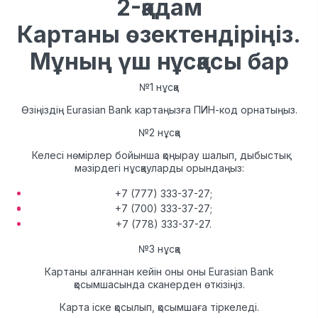
2-қадам
Картаны өзектендіріңіз.
Мұның үш нұсқасы бар
№1 нұсқа
Өзіңіздің Eurasian Bank картаңызға ПИН-код орнатыңыз.
№2 нұсқа
Келесі нөмірлер бойынша қоңырау шалып, дыбыстық
мәзірдегі нұсқауларды орындаңыз:
+7 (777) 333-37-27;
+7 (700) 333-37-27;
+7 (778) 333-37-27.
№3 нұсқа
Картаны алғаннан кейін оны оны Eurasian Bank
қосымшасында сканерден өткізіңіз.
Карта іске қосылып, қосымшаға тіркеледі.