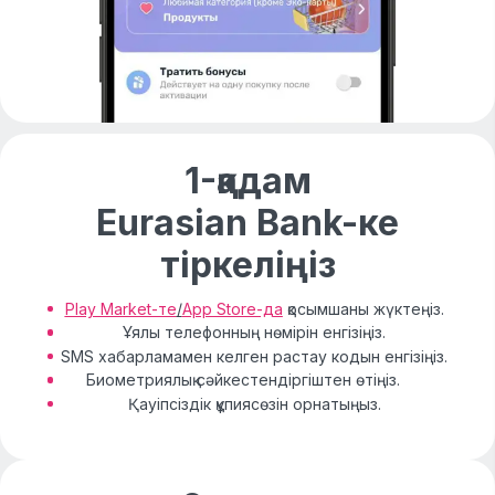
1-қадам
Eurasian Bank-ке
тіркеліңіз
Play Market-те
/
App Store-да
қосымшаны жүктеңіз.
Ұялы телефонның нөмірін енгізіңіз.
SMS хабарламамен келген растау кодын енгізіңіз.
Биометриялық сәйкестендіргіштен өтіңіз.
Қауіпсіздік құпиясөзін орнатыңыз.