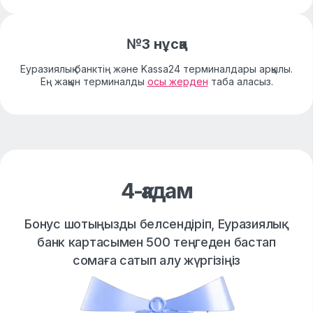
№3 нұсқа
Еуразиялық банктің және Kassa24 терминалдары арқылы.
Ең жақын терминалды
осы жерден
таба аласыз.
4-қадам
Бонус шотыңызды белсендіріп, Еуразиялық
банк картасымен 500 теңгеден бастап
сомаға сатып алу жүргізіңіз