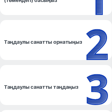
(төмендегі) басыңыз
Таңдаулы санатты орнатыңыз
Таңдаулы санатты таңдаңыз