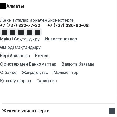
Алматы
Жеке тұлғалар арналған
Бизнестерге
+7 (727) 332-77-22
+7 (727) 330-60-68
Мүлікті Сақтандыру
Инвестициялар
Өмірді Сақтандыру
Кері байланыс
Көмек
Офистер мен Банкоматтар
Валюта бағамы
О банке
Жаңалықтар
Мәліметтер
Қосылу шарты
Тарифтер
Жекеше клиенттерге