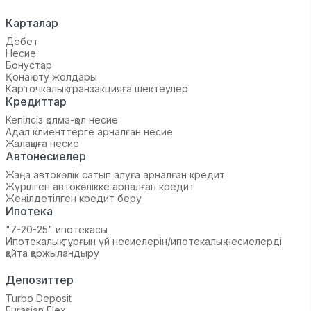
Карталар
Дебет
Несие
Бонустар
Қонақ өту жолдары
Карточкалық транзакцияға шектеулер
Кредиттар
Кепілсіз қолма-қол несие
Адал клиенттерге арналған несие
Жалақыға несие
Автонесиелер
Жаңа автокөлік сатып алуға арналған кредит
Жүрілген автокөлікке арналған кредит
Жеңілдетілген кредит беру
Ипотека
"7-20-25" ипотекасы
Ипотекалық тұрғын үй несиелерін/ипотекалық несиелерді
қайта қаржыландыру
Депозиттер
Turbo Deposit
Eurasian Flex