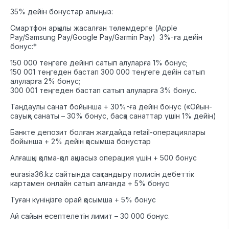
35% дейін бонустар алыңыз:
Смартфон арқылы жасалған төлемдерге (Apple
Pay/Samsung Pay/Google Pay/Garmin Pay) 3%-ға дейін
бонус:*
150 000 теңгеге дейінгі сатып алуларға 1% бонус;
150 001 теңгеден бастап 300 000 теңгеге дейін сатып
алуларға 2% бонус;
300 001 теңгеден бастап сатып алуларға 3% бонус.
Таңдаулы санат бойынша + 30%-ға дейін бонус («Ойын-
сауық» санаты – 30% бонус, басқа санаттар үшін 1% дейін)
Банкте депозит болған жағдайда retail-операциялары
бойынша + 2% дейін қосымша бонустар
Алғашқы қолма-қол ақшасыз операция үшін + 500 бонус
eurasia36.kz сайтында сақтандыру полисін дебеттік
картамен онлайн сатып алғанда + 5% бонус
Туған күніңізге орай қосымша + 5% бонус
Ай сайын есептелетін лимит – 30 000 бонус.