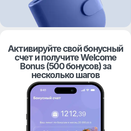
Активируйте свой бонусный
счет и получите Welcome
Bonus (500 бонусов) за
несколько шагов